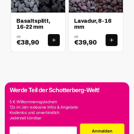
nass
trocken
nass
trocken
Basaltsplitt,
Lavadur, 8-16
16-22 mm
mm
ab
ab
€38,90
€39,90
Werde Teil der Schotterberg-Welt!
5 € Willkommensgutschein
12x im Jahr exklusive Infos & Angebote
Kostenlos und unverbindlich
Jederzeit kündbar
Anmelden