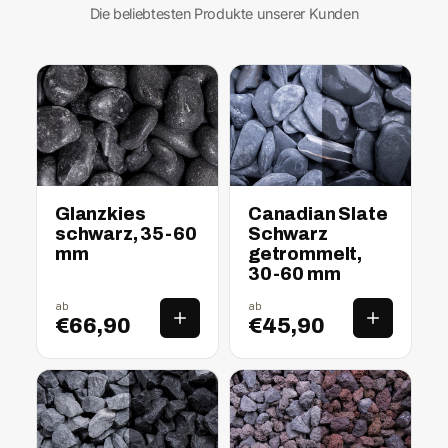
Die beliebtesten Produkte unserer Kunden
nass
trocken
nass
trocken
Glanzkies
Canadian Slate
schwarz, 35-60
Schwarz
mm
getrommelt,
30-60 mm
ab
ab
€66,90
€45,90