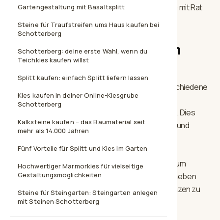
stehen dir während unserer Servicezeiten gerne mit Rat
Gartengestaltung mit Basaltsplitt
und Tat zur Seite.
Steine für Traufstreifen ums Haus kaufen bei
Schotterberg
Einige Gestaltungsideen
Schotterberg: deine erste Wahl, wenn du
Teichkies kaufen willst
umfassen:
Splitt kaufen: einfach Splitt liefern lassen
Naturnahe Ufergestaltung
: Verwende verschiedene
Kies kaufen in deiner Online-Kiesgrube
Kiesgrößen und -farben, um einen natürlichen
Schotterberg
Übergang vom Land zum Wasser zu schaffen. Dies
Kalksteine kaufen – das Baumaterial seit
fördert auch die Ansiedlung von Uferpflanzen und
mehr als 14.000 Jahren
kleinen Tieren.
Fünf Vorteile für Splitt und Kies im Garten
Akzentuierung mit Farbkies
: Setze gezielte
Farbakzente mit speziell ausgewähltem Kies, um
Hochwertiger Marmorkies für vielseitige
Gestaltungsmöglichkeiten
bestimmte Bereiche deines Teichs hervorzuheben
oder einen Kontrast zu den umliegenden Pflanzen zu
Steine für Steingarten: Steingarten anlegen
schaffen.
mit Steinen Schotterberg