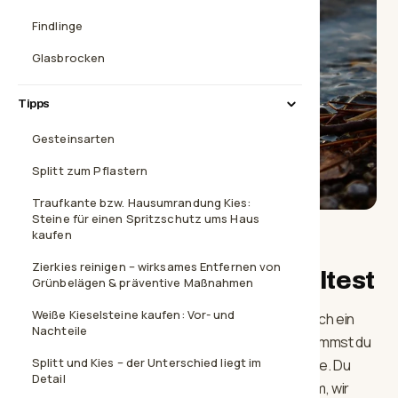
Findlinge
Glasbrocken
Tipps
Gesteinsarten
Splitt zum Pflastern
Traufkante bzw. Hausumrandung Kies:
Steine für einen Spritzschutz ums Haus
kaufen
Warum du Teichkies bei
Zierkies reinigen – wirksames Entfernen von
Schotterberg kaufen solltest
Grünbelägen & präventive Maßnahmen
Weiße Kieselsteine kaufen: Vor- und
Wenn du
Teichkies
kaufst
, möchtest du sicherlich ein
Nachteile
Produkt von hoher Qualität. Und genau das bekommst du
Splitt und Kies – der Unterschied liegt im
bei uns. Wir bieten dir einen umfassenden Service. Du
Detail
hast Fragen zu unseren Produkten? Kein Problem, wir