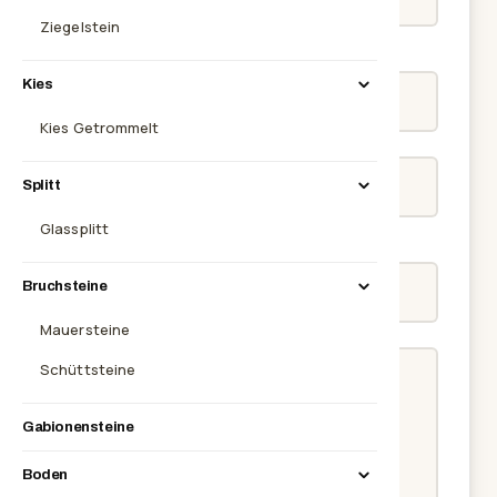
Ziegelstein
E-MAIL
*
Kies
Kies Getrommelt
TELEFON
Splitt
Glassplitt
ANLIEGEN
Bruchsteine
Mauersteine
NACHRICHT
*
Schüttsteine
Gabionensteine
Boden