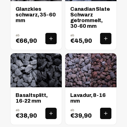
Glanzkies
Canadian Slate
schwarz, 35-60
Schwarz
mm
getrommelt,
30-60 mm
ab
ab
€66,90
€45,90
nass
trocken
nass
trocken
Basaltsplitt,
Lavadur, 8-16
16-22 mm
mm
ab
ab
€38,90
€39,90