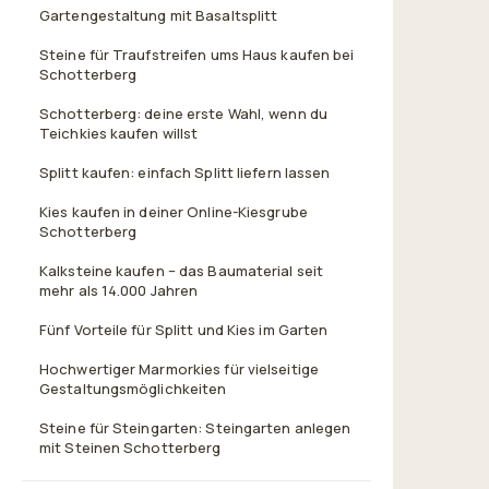
Gartengestaltung mit Basaltsplitt
TRUSTED SHOPS
4,24 / 5,00
Steine für Traufstreifen ums Haus kaufen bei
Kundenbewertung
Schotterberg
Schotterberg: deine erste Wahl, wenn du
Teichkies kaufen willst
DIQP
Top Service
Splitt kaufen: einfach Splitt liefern lassen
Zertifiziert 2024/25
Kies kaufen in deiner Online-Kiesgrube
Schotterberg
PAYPAL
Käuferschutz
Kalksteine kaufen – das Baumaterial seit
Bei jeder Bestellung
mehr als 14.000 Jahren
Fünf Vorteile für Splitt und Kies im Garten
VERSAND
Hochwertiger Marmorkies für vielseitige
Kostenfrei
Gestaltungsmöglichkeiten
Egal wie viel kg
Steine für Steingarten: Steingarten anlegen
mit Steinen Schotterberg
KUNDEN