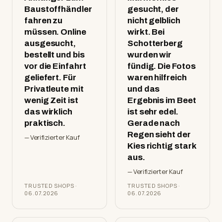
Baustoffhändler
gesucht, der
fahren zu
nicht gelblich
müssen. Online
wirkt. Bei
ausgesucht,
Schotterberg
bestellt und bis
wurden wir
vor die Einfahrt
fündig. Die Fotos
geliefert. Für
waren hilfreich
Privatleute mit
und das
wenig Zeit ist
Ergebnis im Beet
das wirklich
ist sehr edel.
praktisch.
Gerade nach
Regen sieht der
— Verifizierter Kauf
Kies richtig stark
aus.
— Verifizierter Kauf
TRUSTED SHOPS ·
TRUSTED SHOPS ·
06.07.2026
06.07.2026