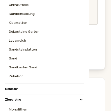
Unkrautfolie
Randeinfassung
Kiesmatten
Ich habe die
Datenschutzerklärung
gelesen und
Dekosteine Garten
stimme der Verarbeitung meiner Angaben zur
Bearbeitung der Anfrage zu.
Lavamulch
Sandsteinplatten
Nachricht senden
Sand
SSL-verschlüsselt · keine Weitergabe
Sandkasten Sand
Zubehör
Zentrale Waldkraiburg
Schiefer
schotterberg.de
Ziersteine
Stadtplatz 16
84478 Waldkraiburg
Monolithen