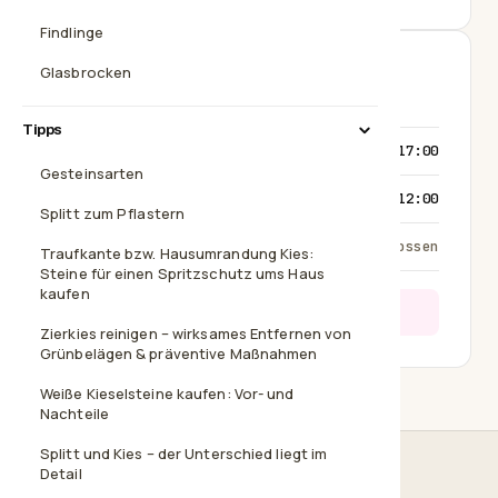
Findlinge
Glasbrocken
Erreichbarkeit
Tipps
Montag – Donnerstag
08:00 – 17:00
Gesteinsarten
Freitag
08:00 – 12:00
Splitt zum Pflastern
Samstag – Sonntag
geschlossen
Traufkante bzw. Hausumrandung Kies:
Steine für einen Spritzschutz ums Haus
kaufen
Gerade erreichbar — ruf gern direkt an.
Zierkies reinigen – wirksames Entfernen von
Grünbelägen & präventive Maßnahmen
Weiße Kieselsteine kaufen: Vor- und
Nachteile
Splitt und Kies – der Unterschied liegt im
Detail