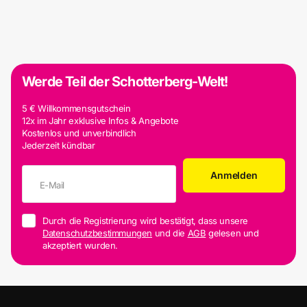
Werde Teil der Schotterberg-Welt!
5 € Willkommensgutschein
12x im Jahr exklusive Infos & Angebote
Kostenlos und unverbindlich
Jederzeit kündbar
Anmelden
Durch die Registrierung wird bestätigt, dass unsere
Datenschutzbestimmungen
und die
AGB
gelesen und
akzeptiert wurden.