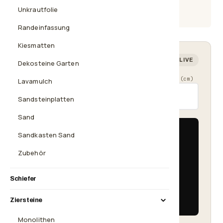
Beratung
Unkrautfolie
08638 2035925
Randeinfassung
Kiesmatten
Mengenrechner — wie viel brauchst du?
LIVE
Dekosteine Garten
Länge (cm)
Breite (cm)
Schütthöhe (cm)
Lavamulch
Sandsteinplatten
Sand
Fläche
Sandkasten Sand
5 m²
Zubehör
Bedarf
≈ 375 kg
Schiefer
1× Big Bag 500 kg
322,90 €
Ziersteine
Monolithen