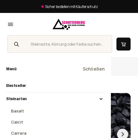
Sicher bestellen mit Käuferschutz
Suche
Homepage
Basalt, 8-16 mm
Schließen
Menü
Bestseller
Steinarten
Basalt
Calcit
Carrara