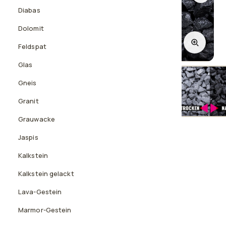
Diabas
Dolomit
Feldspat
1
/3
Glas
Gneis
Granit
Nass
Grauwacke
Jaspis
EDELSPLITTE
Basalt, 8-16 mm
Kalkstein
Kalkstein gelackt
Klassischer Basalt in Anthrazit-Schwarz
Lava-Gestein
Bei Nässe intensiv tiefschwarz
Vielseitig für moderne Flächen
Marmor-Gestein