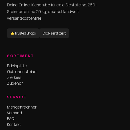
Deine Online-Kiesgrube für edle Sichtsteine. 250+
Steinsorten, ab 20 kg, deutschlandweit
versandkostenfrei.
Trusted Shops
DIQP zertifiziert
SORTIMENT
Edelsplitte
Gabionensteine
Zierkies
Zubehör
SERVICE
Mengenrechner
Versand
FAQ
Kontakt