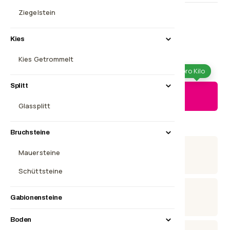
Ziegelstein
Steine gewaschen liefern (+ €90,00)
Aufpreis 90 € pro Stück – nur bei Big Bags.
Kies
Kies Getrommelt
-
+
nur
0,65 €
pro Kilo
Splitt
In deinen Warenkorb ·
322,90 €
Glassplitt
Lagernd
In etwa einer Woche bei dir
Bruchsteine
Versandkostenfrei
Mauersteine
in ganz DE
Schüttsteine
Paypal Käuferschutz
Gabionensteine
sicher zahlen
Boden