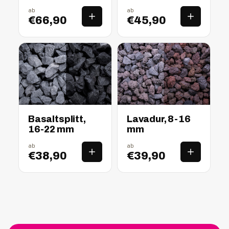
ab
ab
€66,90
€45,90
nass
trocken
nass
trocken
Basaltsplitt,
Lavadur, 8-16
16-22 mm
mm
ab
ab
€38,90
€39,90