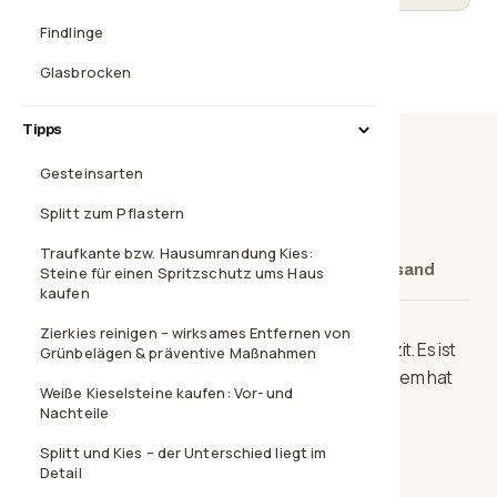
Findlinge
Glasbrocken
Tipps
Gesteinsarten
Beschreibung
Technische Daten
Splitt zum Pflastern
Traufkante bzw. Hausumrandung Kies:
Steingröße
Weitere Steingrößen
Versand
Steine für einen Spritzschutz ums Haus
kaufen
Zierkies reinigen – wirksames Entfernen von
Nass ist der Basalt schwarz, trocken eher anthrazit. Es ist
Grünbelägen & präventive Maßnahmen
das dunkelste Material in unserem Sortiment, zudem hat
Weiße Kieselsteine kaufen: Vor- und
es eine tolle Korngröße.
Nachteile
Splitt und Kies – der Unterschied liegt im
Detail