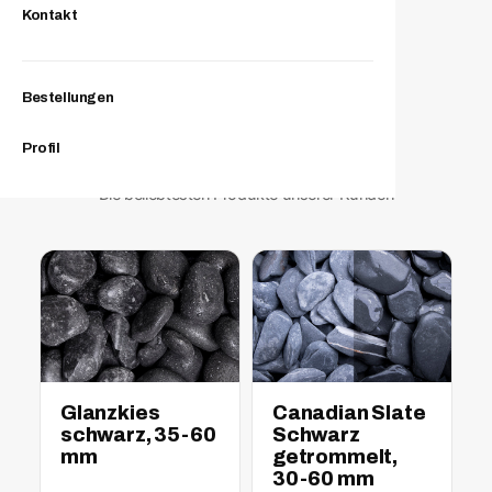
Kontakt
Bestellungen
Profil
Unsere Bestseller
Die beliebtesten Produkte unserer Kunden
nass
trocken
nass
trocken
Glanzkies
Canadian Slate
schwarz, 35-60
Schwarz
mm
getrommelt,
30-60 mm