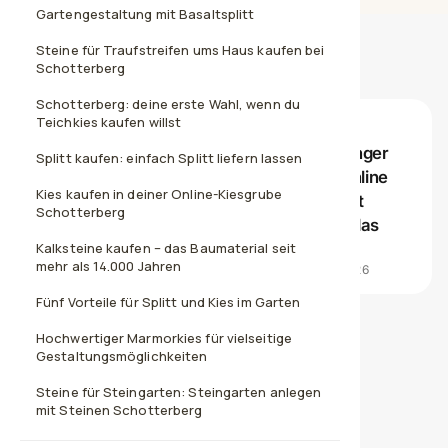
Gartengestaltung mit Basaltsplitt
Steine für Traufstreifen ums Haus kaufen bei
Bewertungen unserer Kunden
Schotterberg
Schotterberg: deine erste Wahl, wenn du
Teichkies kaufen willst
★★★★★
Ich fand es angenehm, nicht erst mit Anhänger
Splitt kaufen: einfach Splitt liefern lassen
zum Baustoffhändler fahren zu müssen. Online
Kies kaufen in deiner Online-Kiesgrube
ausgesucht, bestellt und bis vor die Einfahrt
Schotterberg
geliefert. Für Privatleute mit wenig Zeit ist das
wirklich praktisch.
Kalksteine kaufen – das Baumaterial seit
mehr als 14.000 Jahren
VERIFIZIERTER KAUF · TRUSTED SHOPS · 06.07.2026
Fünf Vorteile für Splitt und Kies im Garten
Hochwertiger Marmorkies für vielseitige
Gestaltungsmöglichkeiten
Steine für Steingarten: Steingarten anlegen
mit Steinen Schotterberg