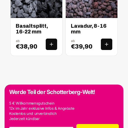
nass
trocken
nass
trocken
Basaltsplitt,
Lavadur, 8-16
16-22 mm
mm
ab
ab
€38,90
€39,90
Werde Teil der Schotterberg-Welt!
5 € Willkommensgutschein
12x im Jahr exklusive Infos & Angebote
Kostenlos und unverbindlich
Jederzeit kündbar