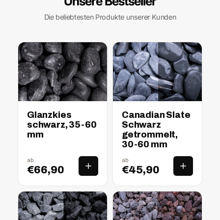
Unsere Bestseller
Die beliebtesten Produkte unserer Kunden
nass
trocken
nass
trocken
Glanzkies
Canadian Slate
schwarz, 35-60
Schwarz
mm
getrommelt,
30-60 mm
ab
ab
€66,90
€45,90