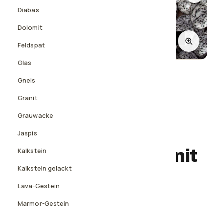
Diabas
Dolomit
Feldspat
1
/2
Glas
Gneis
Granit
Grauwacke
Jaspis
KIES GETROMMELT
Gletscherkies Granit
Kalkstein
10-20 mm
Kalkstein gelackt
Lava-Gestein
Vom Wasser rund geformter Granitkies
Marmor-Gestein
Langlebig und vielseitig kombinierbar