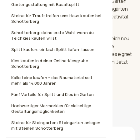
Eis geformt und ist der ideale Partner, um seinen Garten
Gartengestaltung mit Basaltsplitt
individuell zu gestalten. Von minimalistischen Steingärten
Steine für Traufstreifen ums Haus kaufen bei
bis zum gemütlichen Landhaus-Stil sind deiner Kreativität
Schotterberg
keine Grenzen gesetzt.
Schotterberg: deine erste Wahl, wenn du
Definiere einzelne Bereiche in deinem Außenbereich neu.
Teichkies kaufen willst
Baue einzigartige Sichtschutzwände oder kreiere
Splitt kaufen: einfach Splitt liefern lassen
außergewöhnliche Beete. Der Granit Gletscherkies eignet
Kies kaufen in deiner Online-Kiesgrube
sich für zahlreiche Ideen rund um Haus und Garten. Jetzt
Schotterberg
Gletscherkies Granit 10-20 mm kaufen!
Kalksteine kaufen – das Baumaterial seit
mehr als 14.000 Jahren
Fünf Vorteile für Splitt und Kies im Garten
Hochwertiger Marmorkies für vielseitige
Gestaltungsmöglichkeiten
Bewertungen unserer Kunden
Steine für Steingarten: Steingarten anlegen
mit Steinen Schotterberg
★★★★★