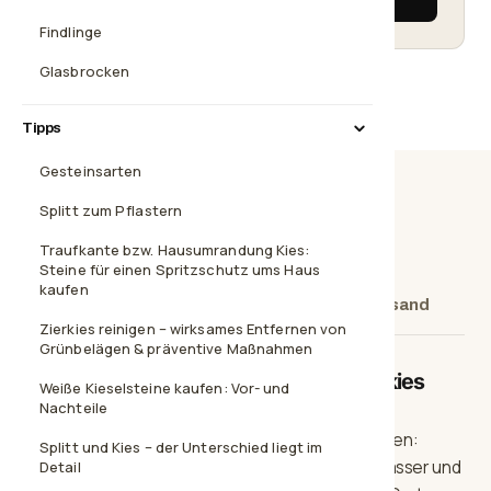
Findlinge
Glasbrocken
Tipps
Gesteinsarten
Splitt zum Pflastern
Beschreibung
Technische Daten
Traufkante bzw. Hausumrandung Kies:
Steine für einen Spritzschutz ums Haus
kaufen
Steingröße
Weitere Steingrößen
Versand
Zierkies reinigen – wirksames Entfernen von
Grünbelägen & präventive Maßnahmen
Individualität und Struktur – Gletscherkies
Weiße Kieselsteine kaufen: Vor- und
Granit Kies
Nachteile
Modern, langlebig und voller kreativer Möglichkeiten:
Splitt und Kies – der Unterschied liegt im
Gletscherkies wird auf natürliche Weise durch Wasser und
Detail