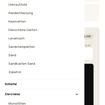
Unkrautfolie
Beratung
Randeinfassung
08638 2035925
Kiesmatten
Dekosteine Garten
Mengenrechner — wie viel brauchst du?
LIVE
Lavamulch
Länge (cm)
Breite (cm)
Schütthöhe (cm)
Sandsteinplatten
Sand
Sandkasten Sand
Fläche
Zubehör
5 m²
Bedarf
Schiefer
≈ 375 kg
Ziersteine
1× Big Bag 500 kg
515,90 €
Monolithen