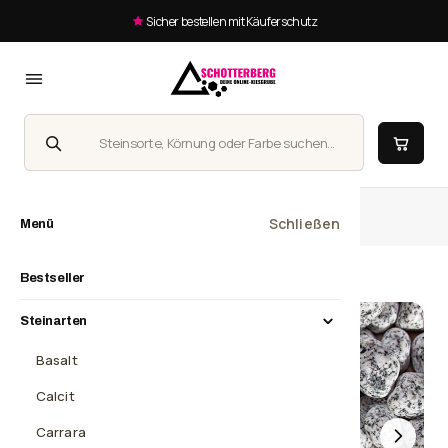
Sicher bestellen mit Käuferschutz
Suche
Homepage
Gletscherkies Granit 10-20 mm
Schließen
Menü
Bestseller
Steinarten
Basalt
Calcit
Carrara