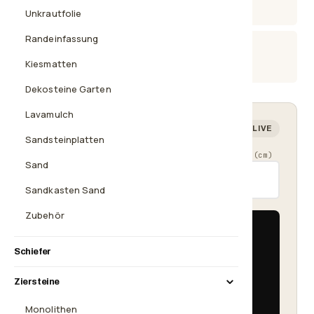
sicher zahlen
Unkrautfolie
Randeinfassung
Beratung
08638 2035925
Kiesmatten
Dekosteine Garten
Lavamulch
Mengenrechner — wie viel brauchst du?
LIVE
Sandsteinplatten
Länge (cm)
Breite (cm)
Schütthöhe (cm)
Sand
Sandkasten Sand
Zubehör
Fläche
5 m²
Schiefer
Bedarf
≈ 375 kg
Ziersteine
1× Big Bag 500 kg
Monolithen