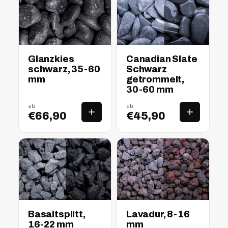
nass
trocken
nass
trocken
Glanzkies
Canadian Slate
schwarz, 35-60
Schwarz
mm
getrommelt,
30-60 mm
ab
ab
€66,90
€45,90
nass
trocken
nass
trocken
Basaltsplitt,
Lavadur, 8-16
16-22 mm
mm