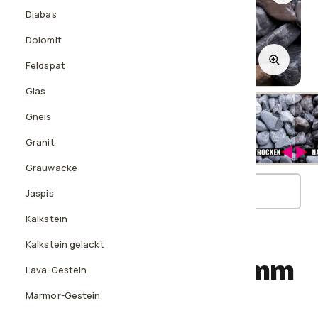
Diabas
Dolomit
Feldspat
1
/3
Glas
Gneis
Granit
Nass
Grauwacke
3D-Ansicht ansehen
Jaspis
Kalkstein
ZIERKIES
Kalkstein gelackt
Donaukies, 16-32 mm
Lava-Gestein
Marmor-Gestein
Schlichter, eleganter Quarzkies in Grau