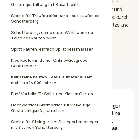
Steine aufgelockert. Die abgeschliffenen und glatten
Gartengestaltung mit Basaltsplitt
Steine sind wunderschön und ergeben eine solide und
Steine für Traufstreifen ums Haus kaufen bei
einfache Wirkung auf der bestückten Flächen. Er ist durch
Schotterberg
seine Robustheit ein beliebter Edelkies für Parkplätze und
stark beanspruchte Flächen.
Schotterberg: deine erste Wahl, wenn du
Teichkies kaufen willst
Splitt kaufen: einfach Splitt liefern lassen
Kies kaufen in deiner Online-Kiesgrube
Schotterberg
Kalksteine kaufen – das Baumaterial seit
Bewertungen unserer Kunden
mehr als 14.000 Jahren
Fünf Vorteile für Splitt und Kies im Garten
★★★★★
Hochwertiger Marmorkies für vielseitige
Ich fand es angenehm, nicht erst mit Anhänger
Gestaltungsmöglichkeiten
zum Baustoffhändler fahren zu müssen. Online
ausgesucht, bestellt und bis vor die Einfahrt
Steine für Steingarten: Steingarten anlegen
mit Steinen Schotterberg
geliefert. Für Privatleute mit wenig Zeit ist das
wirklich praktisch.