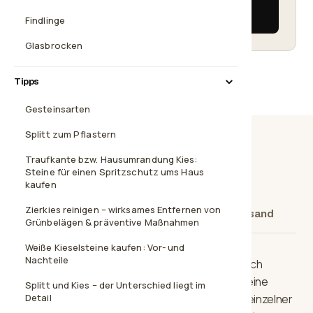
354,90 €
Findlinge
Glasbrocken
Tipps
Gesteinsarten
Splitt zum Pflastern
Traufkante bzw. Hausumrandung Kies:
Steine für einen Spritzschutz ums Haus
Beschreibung
Technische Daten
kaufen
Zierkies reinigen – wirksames Entfernen von
Steingröße
Weitere Steingrößen
Versand
Grünbelägen & präventive Maßnahmen
Weiße Kieselsteine kaufen: Vor- und
Nachteile
Ein schöner, aber schlichter Quarzkies. Er passt sich
optisch an jede Dekoart in Haus und Garten an. Seine
Splitt und Kies – der Unterschied liegt im
Schlichtheit wird nur durch ein paar weiße Adern einzelner
Detail