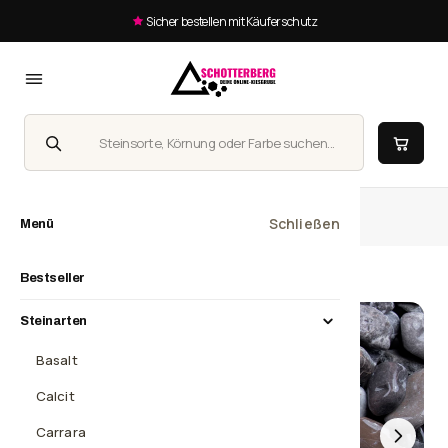
Sicher bestellen mit Käuferschutz
Suche
Homepage
Donaukies, 16-32 mm
Schließen
Menü
Bestseller
Steinarten
Basalt
Calcit
Carrara