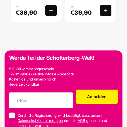
ab
ab
€38,90
€39,90
Werde Teil der Schotterberg-Welt!
5 € Willkommensgutschein
12x im Jahr exklusive Infos & Angebote
Kostenlos und unverbindlich
Jederzeit kündbar
Anmelden
Durch die Registrierung wird bestätigt, dass unsere
Datenschutzbestimmungen
und die
AGB
gelesen und
akzeptiert wurden.