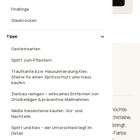
Findlinge
Glasbrocken
Tipps
Gesteinsarten
Splitt zum Pflastern
Beschreibung
Technische Daten
Traufkante bzw. Hausumrandung Kies:
Steine für einen Spritzschutz ums Haus
kaufen
Steingröße
Versand
Zierkies reinigen – wirksames Entfernen von
Grünbelägen & präventive Maßnahmen
Ein Kies oder doch ein Edelsplitt? Dieser Zierkies möchte
Weiße Kieselsteine kaufen: Vor- und
Nachteile
beides sein. Er ist grau gehalten, hat optische Bruchsteine,
die aber rund abgeschliffen sind. Der Dolomit Kies bringt,
Splitt und Kies – der Unterschied liegt im
sobald er feucht wird, eine natürliche jurafarbene Farbe
Detail