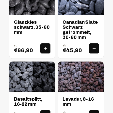
nass
trocken
nass
trocken
Glanzkies
Canadian Slate
schwarz, 35-60
Schwarz
mm
getrommelt,
30-60 mm
ab
ab
€66,90
€45,90
nass
trocken
nass
trocken
Basaltsplitt,
Lavadur, 8-16
16-22 mm
mm
ab
ab