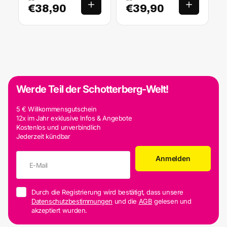
€38,90
€39,90
Werde Teil der Schotterberg-Welt!
5 € Willkommensgutschein
12x im Jahr exklusive Infos & Angebote
Kostenlos und unverbindlich
Jederzeit kündbar
Anmelden
Durch die Registrierung wird bestätigt, dass unsere
Datenschutzbestimmungen
und die
AGB
gelesen und
akzeptiert wurden.