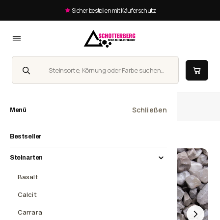
Sicher bestellen mit Käuferschutz
Suche
Homepage
Matmatakies, 12-16 mm
Schließen
Menü
Bestseller
Steinarten
Basalt
Calcit
Carrara