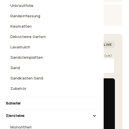
Unkrautfolie
Beratung
Randeinfassung
08638 2035925
Kiesmatten
Dekosteine Garten
Mengenrechner — wie viel brauchst du?
LIVE
Lavamulch
Länge (cm)
Breite (cm)
Schütthöhe (cm)
Sandsteinplatten
Sand
Sandkasten Sand
Fläche
Zubehör
5 m²
Bedarf
Schiefer
≈ 375 kg
Ziersteine
1× Big Bag 500 kg
370,90 €
Monolithen