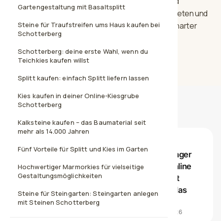
mit sich und ist somit auch für die mediterrane und
Gartengestaltung mit Basaltsplitt
südländische Dekoration an Vorgärten, Gartenbeeten und
Hausanlagen eine richtige und sinnvolle Wahl. Ein harter
Steine für Traufstreifen ums Haus kaufen bei
Schotterberg
Stein, auch bestens für Parkplätze geeignet.
Schotterberg: deine erste Wahl, wenn du
Teichkies kaufen willst
Splitt kaufen: einfach Splitt liefern lassen
Kies kaufen in deiner Online-Kiesgrube
Schotterberg
Bewertungen unserer Kunden
Kalksteine kaufen – das Baumaterial seit
mehr als 14.000 Jahren
★★★★★
Fünf Vorteile für Splitt und Kies im Garten
Ich fand es angenehm, nicht erst mit Anhänger
zum Baustoffhändler fahren zu müssen. Online
Hochwertiger Marmorkies für vielseitige
Gestaltungsmöglichkeiten
ausgesucht, bestellt und bis vor die Einfahrt
geliefert. Für Privatleute mit wenig Zeit ist das
Steine für Steingarten: Steingarten anlegen
wirklich praktisch.
mit Steinen Schotterberg
VERIFIZIERTER KAUF · TRUSTED SHOPS · 06.07.2026