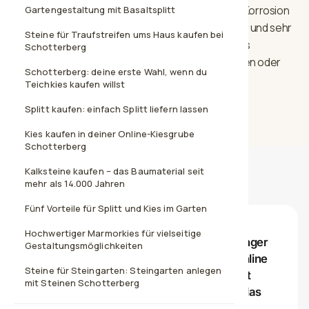
bräunliche Anteile enthalten sein, dies ist auf die Korrosion
Gartengestaltung mit Basaltsplitt
zurückzuführen und rein natürlich. Extrem sauber und sehr
Steine für Traufstreifen ums Haus kaufen bei
edel in der Wirkung. Es ist ein reiner Naturstein aus
Schotterberg
Kalkstein. Ausgelegt erinnert er an Schneebrocken oder
Schotterberg: deine erste Wahl, wenn du
Eisstücke im Garten.
Teichkies kaufen willst
Splitt kaufen: einfach Splitt liefern lassen
Kies kaufen in deiner Online-Kiesgrube
Schotterberg
Kalksteine kaufen – das Baumaterial seit
Bewertungen unserer Kunden
mehr als 14.000 Jahren
Fünf Vorteile für Splitt und Kies im Garten
★★★★★
Hochwertiger Marmorkies für vielseitige
Ich fand es angenehm, nicht erst mit Anhänger
Gestaltungsmöglichkeiten
zum Baustoffhändler fahren zu müssen. Online
Steine für Steingarten: Steingarten anlegen
ausgesucht, bestellt und bis vor die Einfahrt
mit Steinen Schotterberg
geliefert. Für Privatleute mit wenig Zeit ist das
wirklich praktisch.