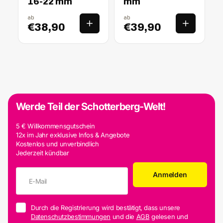
16-22 mm
mm
ab
ab
€38,90
€39,90
Werde Teil der Schotterberg-Welt!
5 € Willkommensgutschein
12x im Jahr exklusive Infos & Angebote
Kostenlos und unverbindlich
Jederzeit kündbar
Anmelden
Durch die Registrierung wird bestätigt, dass unsere
Datenschutzbestimmungen
und die
AGB
gelesen und