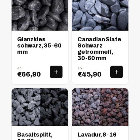
nass
trocken
nass
trocken
Glanzkies
Canadian Slate
schwarz, 35-60
Schwarz
mm
getrommelt,
30-60 mm
ab
ab
€66,90
€45,90
nass
trocken
nass
trocken
Basaltsplitt,
Lavadur, 8-16