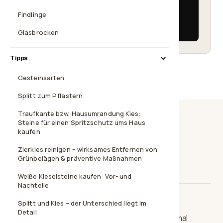
1× Big Bag 500 kg
Findlinge
423,90 €
Glasbrocken
Tipps
Gesteinsarten
Splitt zum Pflastern
Traufkante bzw. Hausumrandung Kies:
Steine für einen Spritzschutz ums Haus
kaufen
Beschreibung
Technische Daten
Zierkies reinigen – wirksames Entfernen von
Grünbelägen & präventive Maßnahmen
Steingröße
Versand
Weiße Kieselsteine kaufen: Vor- und
Nachteile
Splitt und Kies – der Unterschied liegt im
Wie der Name schon sagt, handelt es sich um
Detail
schneeweißes Material. Vereinzelt können auch mal