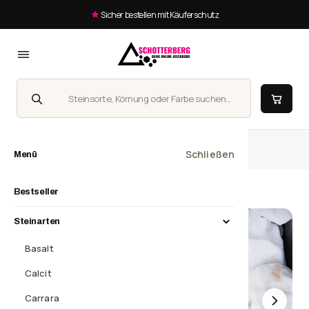
Sicher bestellen mit Käuferschutz
Suche
Homepage
Schneeweiss SS, 40-80 mm
Schließen
Menü
Bestseller
Steinarten
Basalt
Calcit
Carrara