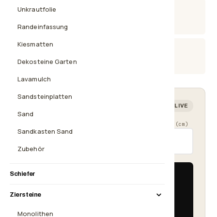
Unkrautfolie
Paypal Käuferschutz
sicher zahlen
Randeinfassung
Kiesmatten
Beratung
08638 2035925
Dekosteine Garten
Lavamulch
Sandsteinplatten
Mengenrechner — wie viel brauchst du?
LIVE
Sand
Länge (cm)
Breite (cm)
Schütthöhe (cm)
Sandkasten Sand
Zubehör
Fläche
Schiefer
5 m²
Ziersteine
Bedarf
≈ 400 kg
Monolithen