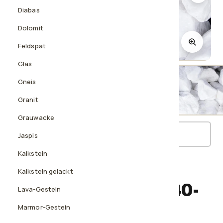
Diabas
Dolomit
Feldspat
1
/3
Glas
Gneis
Granit
Nass
Grauwacke
3D-Ansicht ansehen
Jaspis
Kalkstein
STEINSCHLAG
Kalkstein gelackt
Schneeweiss SS, 40-
Lava-Gestein
80 mm
Marmor-Gestein